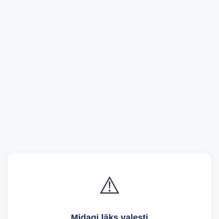
⚠️
Midagi läks valesti