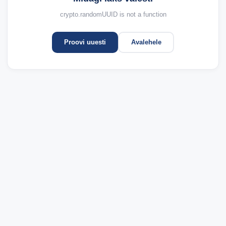
crypto.randomUUID is not a function
Proovi uuesti
Avalehele