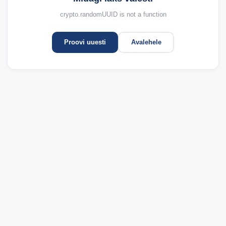
crypto.randomUUID is not a function
Proovi uuesti
Avalehele