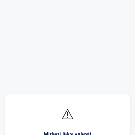
⚠️
Midagi läks valesti