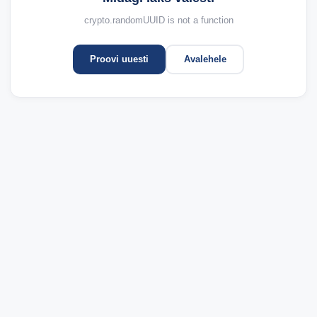
crypto.randomUUID is not a function
Proovi uuesti
Avalehele