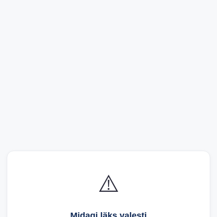
⚠️
Midagi läks valesti