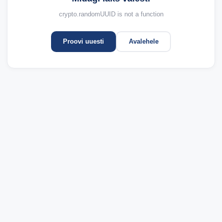
crypto.randomUUID is not a function
Proovi uuesti
Avalehele