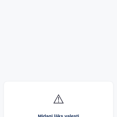
⚠️
Midagi läks valesti