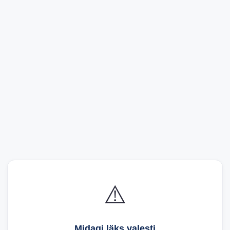
⚠️
Midagi läks valesti