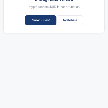
crypto.randomUUID is not a function
Proovi uuesti
Avalehele