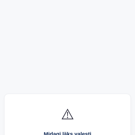
⚠️
Midagi läks valesti