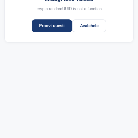
crypto.randomUUID is not a function
Proovi uuesti
Avalehele