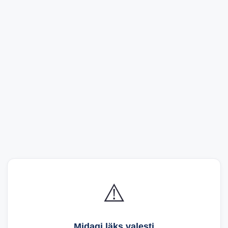
⚠️
Midagi läks valesti