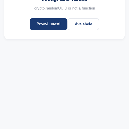
crypto.randomUUID is not a function
Proovi uuesti
Avalehele