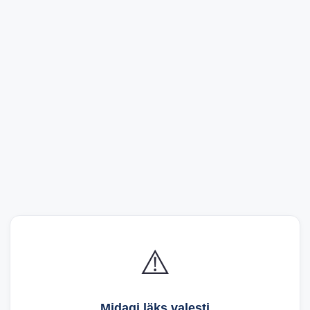
⚠️
Midagi läks valesti