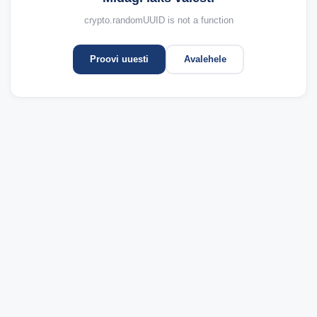
crypto.randomUUID is not a function
Proovi uuesti
Avalehele