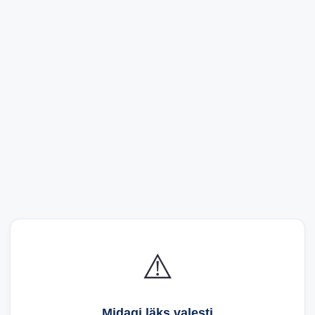
⚠️
Midagi läks valesti