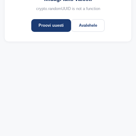
crypto.randomUUID is not a function
Proovi uuesti
Avalehele