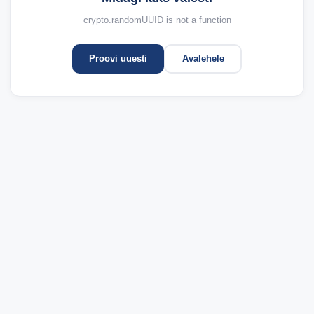
crypto.randomUUID is not a function
Proovi uuesti
Avalehele