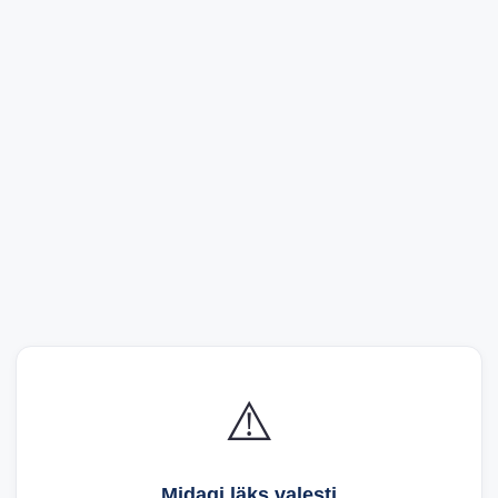
⚠️
Midagi läks valesti