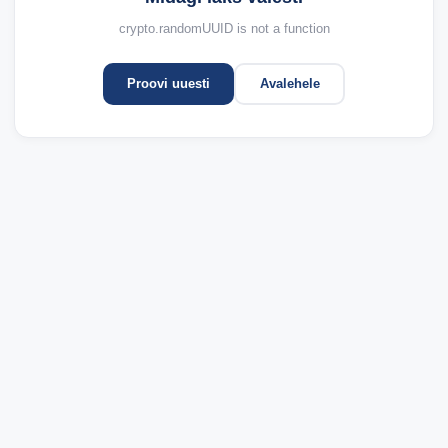
crypto.randomUUID is not a function
Proovi uuesti
Avalehele