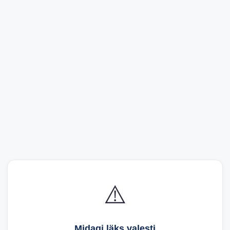
⚠️
Midagi läks valesti