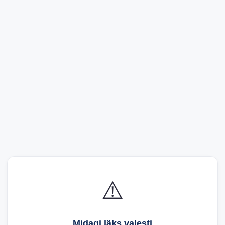
⚠️
Midagi läks valesti