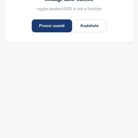
crypto.randomUUID is not a function
Proovi uuesti
Avalehele