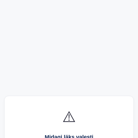
⚠️
Midagi läks valesti