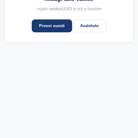
crypto.randomUUID is not a function
Proovi uuesti
Avalehele