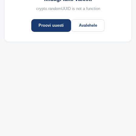
crypto.randomUUID is not a function
Proovi uuesti
Avalehele