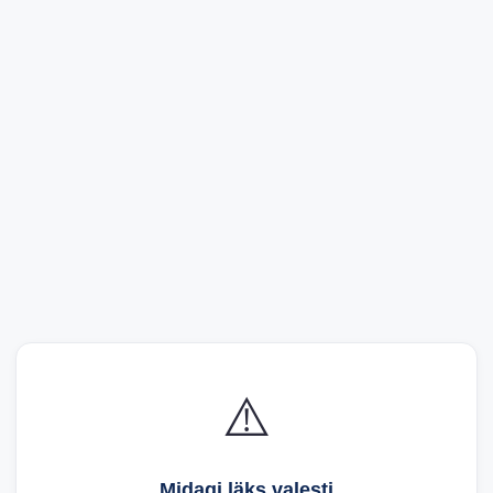
⚠️
Midagi läks valesti