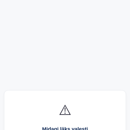
⚠️
Midagi läks valesti