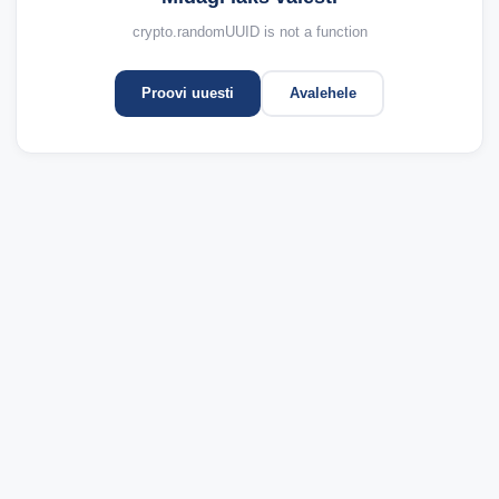
crypto.randomUUID is not a function
Proovi uuesti
Avalehele