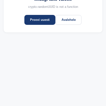
crypto.randomUUID is not a function
Proovi uuesti
Avalehele