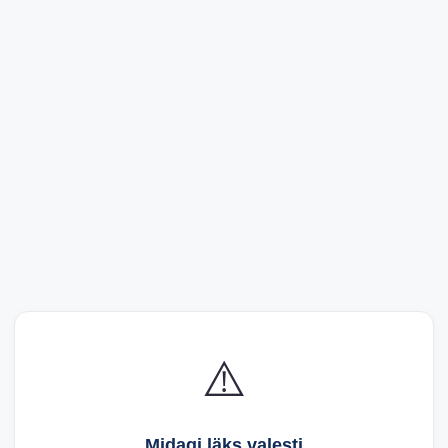
⚠️
Midagi läks valesti