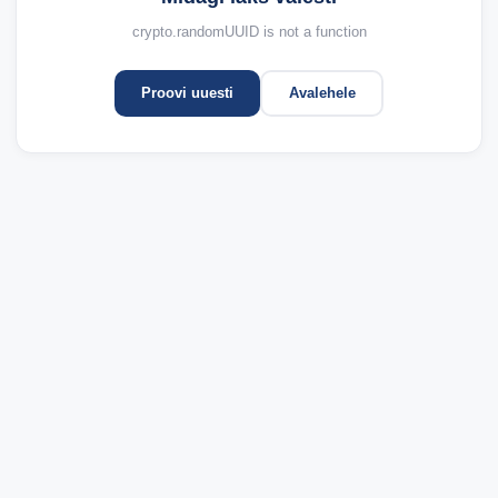
crypto.randomUUID is not a function
Proovi uuesti
Avalehele