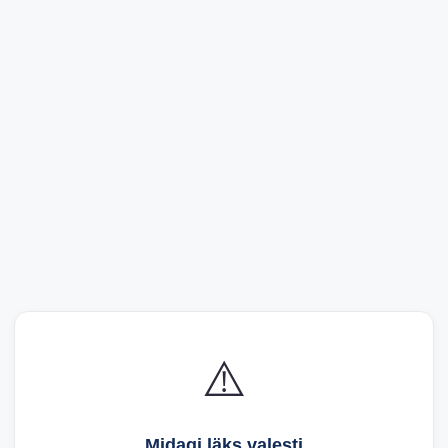
⚠️
Midagi läks valesti