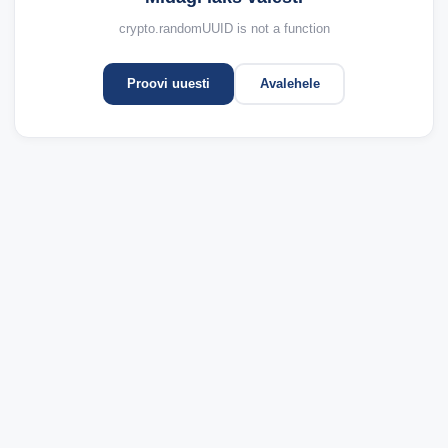
crypto.randomUUID is not a function
Proovi uuesti
Avalehele