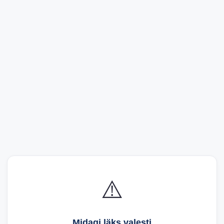
⚠️
Midagi läks valesti