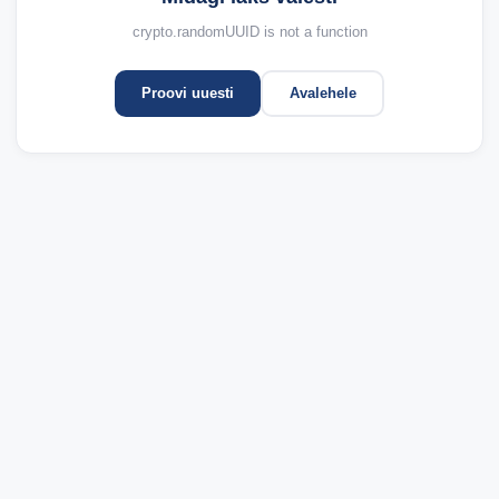
crypto.randomUUID is not a function
Proovi uuesti
Avalehele