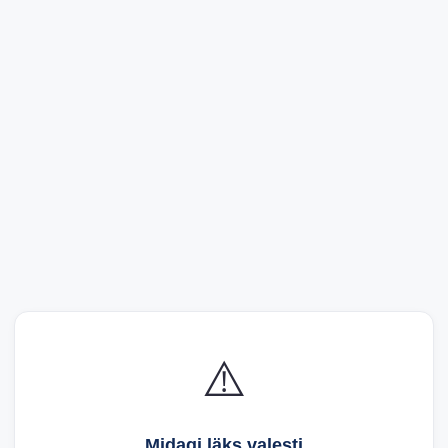
⚠️
Midagi läks valesti