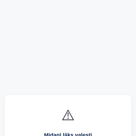
⚠️
Midagi läks valesti