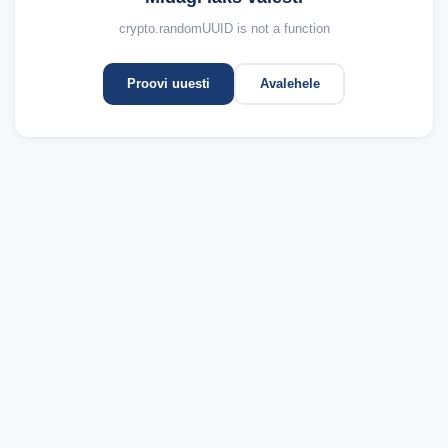
crypto.randomUUID is not a function
Proovi uuesti
Avalehele