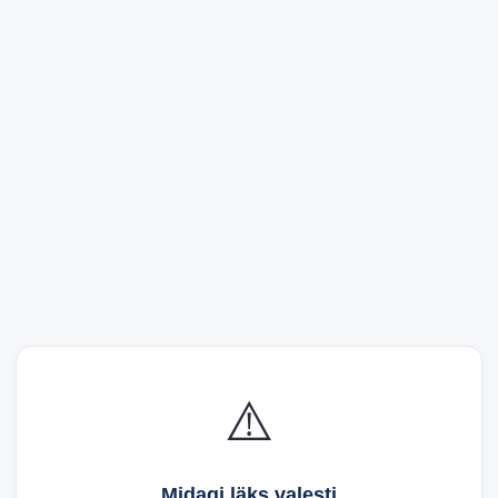
⚠️
Midagi läks valesti