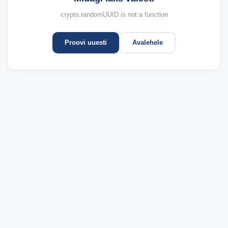
crypto.randomUUID is not a function
Proovi uuesti
Avalehele