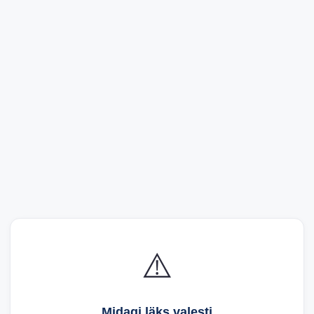
⚠️
Midagi läks valesti