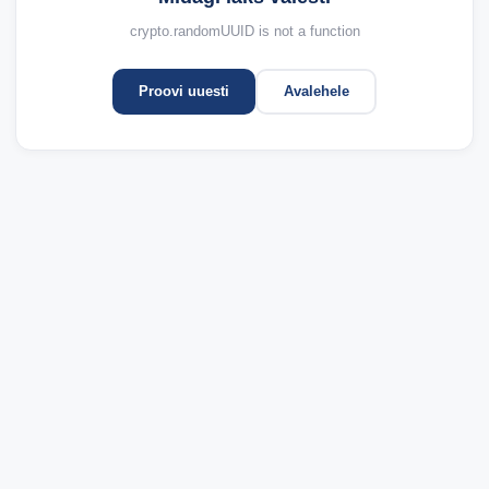
crypto.randomUUID is not a function
Proovi uuesti
Avalehele