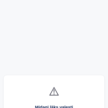
⚠️
Midagi läks valesti