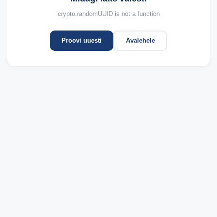
crypto.randomUUID is not a function
Proovi uuesti
Avalehele