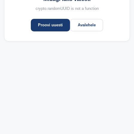
crypto.randomUUID is not a function
Proovi uuesti
Avalehele