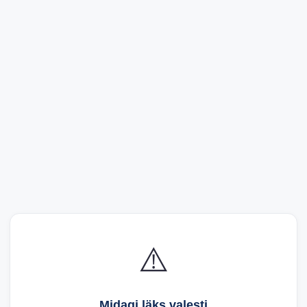
⚠️
Midagi läks valesti