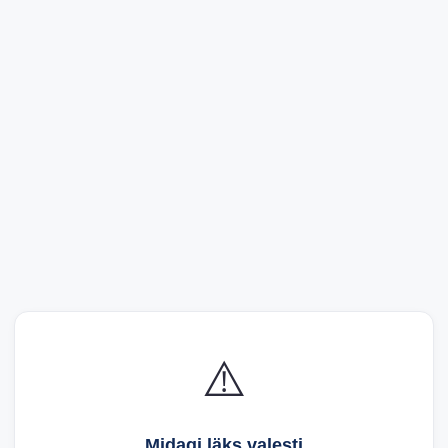
⚠️
Midagi läks valesti