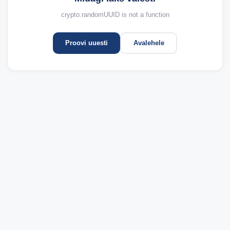
crypto.randomUUID is not a function
Proovi uuesti
Avalehele