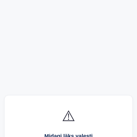
⚠️
Midagi läks valesti