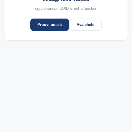
crypto.randomUUID is not a function
Proovi uuesti
Avalehele