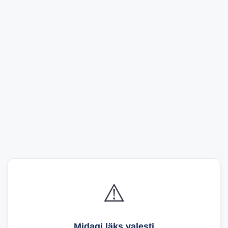
⚠️
Midagi läks valesti