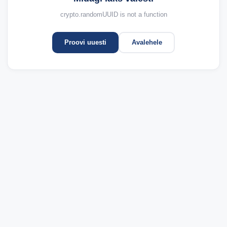
crypto.randomUUID is not a function
Proovi uuesti
Avalehele