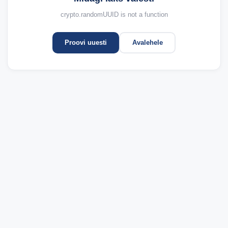
crypto.randomUUID is not a function
Proovi uuesti
Avalehele