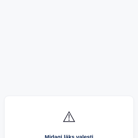
⚠️
Midagi läks valesti