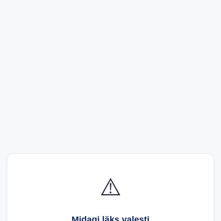
⚠️
Midagi läks valesti