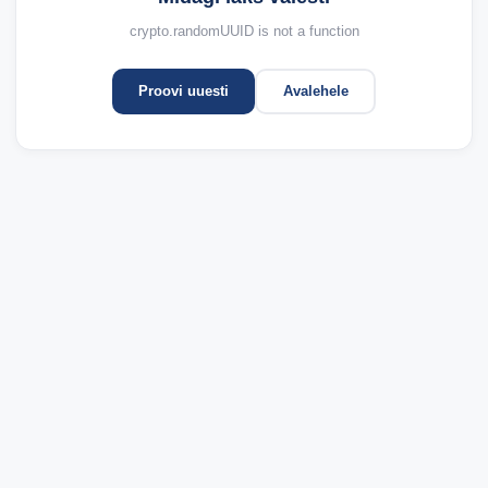
crypto.randomUUID is not a function
Proovi uuesti
Avalehele