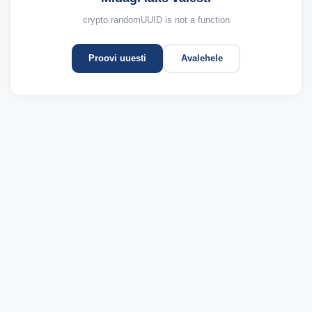
crypto.randomUUID is not a function
Proovi uuesti
Avalehele