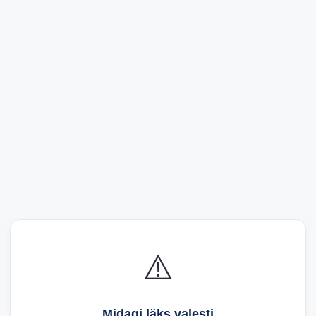
⚠️
Midagi läks valesti