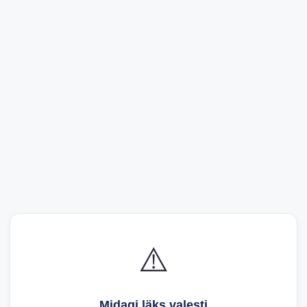
⚠️
Midagi läks valesti