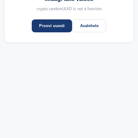
crypto.randomUUID is not a function
Proovi uuesti
Avalehele