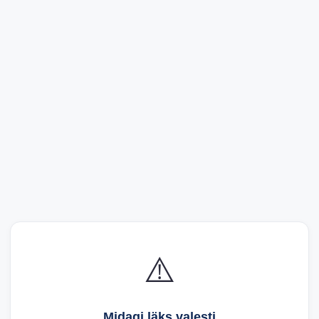
⚠️
Midagi läks valesti