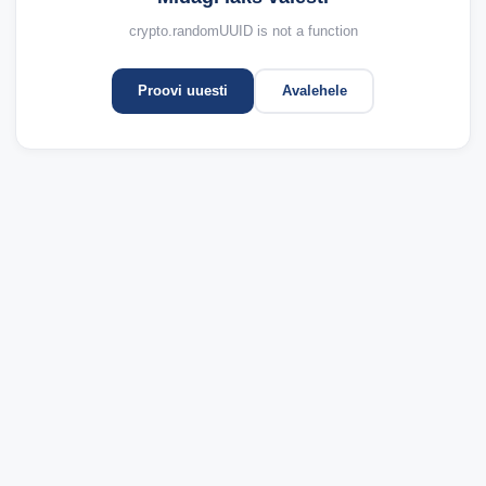
crypto.randomUUID is not a function
Proovi uuesti
Avalehele