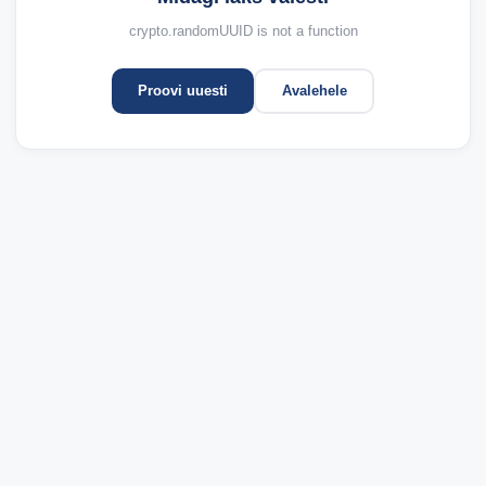
crypto.randomUUID is not a function
Proovi uuesti
Avalehele