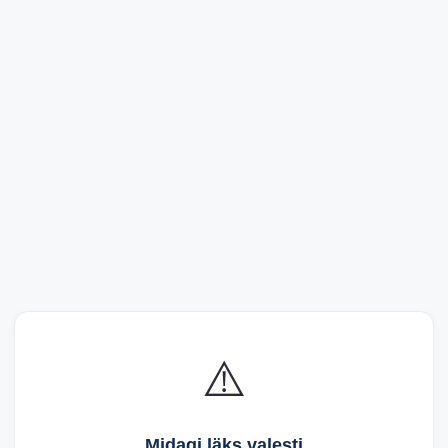
⚠️
Midagi läks valesti