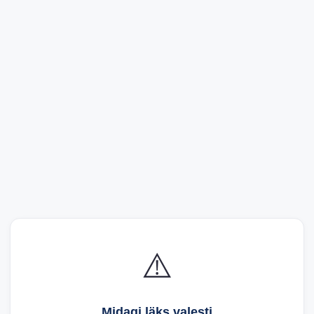
⚠️
Midagi läks valesti