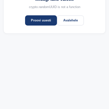
crypto.randomUUID is not a function
Proovi uuesti
Avalehele