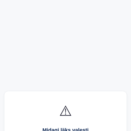
⚠️
Midagi läks valesti