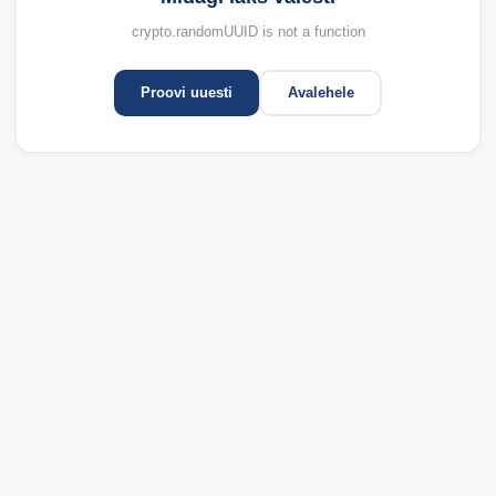
crypto.randomUUID is not a function
Proovi uuesti
Avalehele