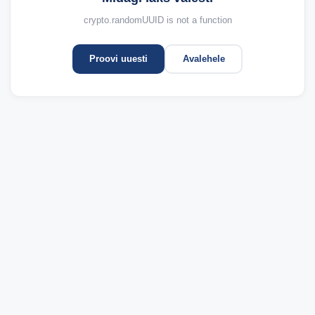
crypto.randomUUID is not a function
Proovi uuesti
Avalehele