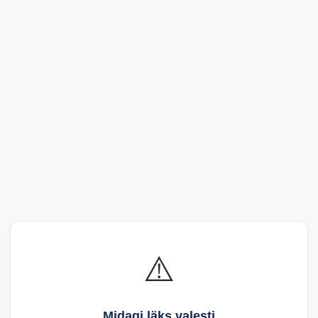
⚠️
Midagi läks valesti