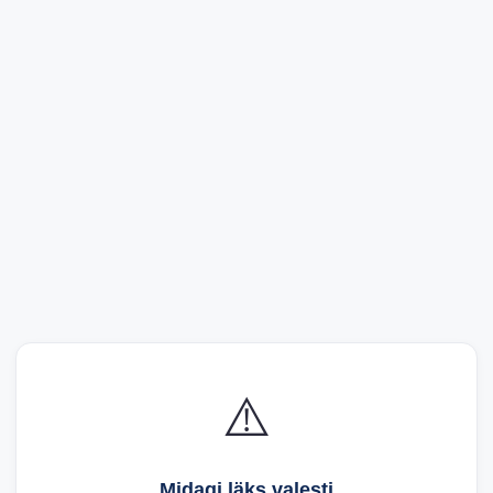
⚠️
Midagi läks valesti