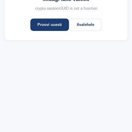
crypto.randomUUID is not a function
Proovi uuesti
Avalehele