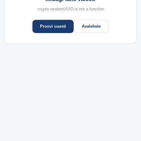
crypto.randomUUID is not a function
Proovi uuesti
Avalehele