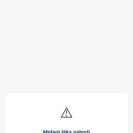
⚠️
Midagi läks valesti