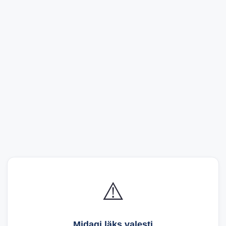
⚠️
Midagi läks valesti