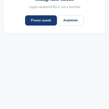
crypto.randomUUID is not a function
Proovi uuesti
Avalehele