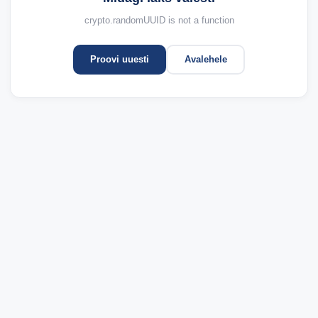
crypto.randomUUID is not a function
Proovi uuesti
Avalehele