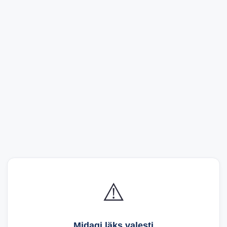
⚠️
Midagi läks valesti